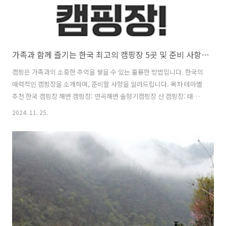
가족과 함께 즐기는 한국 최고의 캠핑장 5곳 및 준비 사항 완벽 가이드
캠핑은 가족과의 소중한 추억을 쌓을 수 있는 훌륭한 방법입니다. 한국의
매력적인 캠핑장을 소개하며, 준비할 사항을 알려드립니다. 목차 테마별
추천 한국 캠핑장 해변 캠핑장: 연곡해변 솔향기캠핑장 산 캠핑장: 태백
산국립공원 소도야영장 강 캠핑장: 황산문화체육공원 국민여가캠핑장
2024. 11. 25.
도심 캠핑장: 안산화랑오토캠핑장 숲 캠핑장: 송호국민관광지 야영장 캠
핑장 선택 및 예약 팁 인기 캠핑장 예약 요..