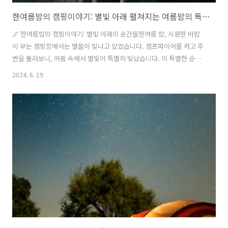
한여름밤의 캠핑이야기: 별빛 아래 펼쳐지는 여름밤의 특별한 순간들
🌌 한여름밤의 캠핑이야기: 별빛 아래의 순간들한여름 밤, 시원한 바람
이 부는 캠핑장에서는 별들이 빛나고 있었습니다. 캠프파이어를 켜고 주
변을 둘러보니, 어둠 속에서 별빛이 특별히 빛났습니다. 이 특별한 순간
들을 함께 살펴보겠습니다.🔥 캠프파이어 앞에서의 이야기캠프파이어
2024. 6. 19.
앞에서 친구들과 이야기를 나누는 순간은 정말 특별합니다. 불빛이 얼굴
을 비추면서 서로의 이야기를 듣고 공유하는 시간은 캠핑의 매력 중 하나
입니다. 밤하늘의 별들과 함께하는 이야기는 더욱 로맨틱한 분위기를 만
들어줍니다.🌠 별빛이 내린 밤하늘한여름 밤, 밤하늘에는 무수히 많은
별들이 빛나고 있습니다. 별들이 내리는 밤하늘은 마치 우리를 위로해주
는 듯한 느낌을 줍니다. 별빛이 내리는 순간, 마음이 편안해지고 일상의
스트레스를 잊을 수 있습..