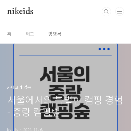
본문 바로가기
nikeids
홈
태그
방명록
카테고리 없음
서울에서의 특별한 캠핑 경험
- 중랑 캠핑숲
by ids
2024. 11. 6.