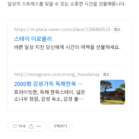
일상의 스트레스를 잊을 수 있는 소중한 시간을 선물해줍니다.
https://m.place.naver.com/place/1266866515
광고
스테이 이로울리
바쁜 일상 지친 당신에게 시간의 여백을 선물하세요.
http://instagram.com/erang_hanokstay
광고
2000평 감성가득 독채한옥 전
주근교 프라이빗한 감성한옥
프라이빗한, 독채 한옥스테이. 넓은
소나무 정원, 감성 숙소, 감성 불멍.
2020년 오픈. 한국관광공사 "품질
인증업소" 지정. 한옥체험업.
194
구독하기