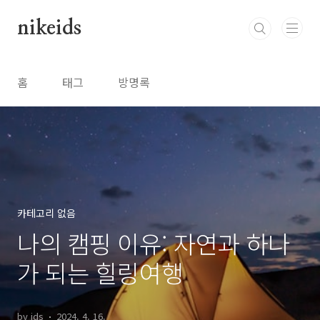
본문 바로가기
nikeids
홈
태그
방명록
카테고리 없음
나의 캠핑 이유: 자연과 하나
가 되는 힐링여행
by ids
2024. 4. 16.